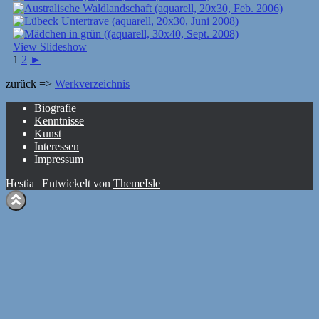
View Slideshow
1
2
►
zurück =>
Werkverzeichnis
Biografie
Kenntnisse
Kunst
Interessen
Impressum
Hestia | Entwickelt von
ThemeIsle